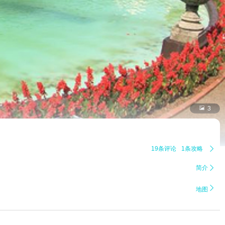

3
19条评论
1条攻略

简介


地图