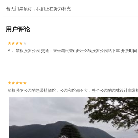
暂无门票预订，我们正在努力补充
用户评论


A． 箱根强罗公园 交通：乘坐箱根登山巴士S线强罗公园站下车 开放时间：9:00


箱根强罗公园的热带植物馆，公园和馆都不大，整个公园的园林设计非常