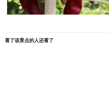
看了该景点的人还看了
山中湖
59条评论


山中湖村
御殿场奥特莱斯
11条评论


忍野村
芦之湖
621条评论

