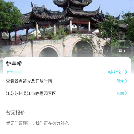


1
鹤亭桥
0条评论

暂无点评
查看景点简介及开放时间
简介


江苏苏州吴江市静思园景区
地图
暂无报价
暂无门票预订，我们正在努力补充