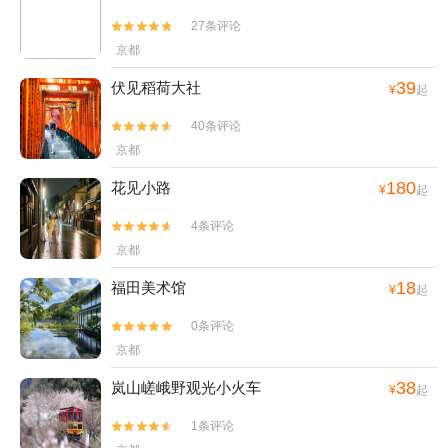
27条评论


京都
39
伏见稻荷大社
¥
起
40条评论


京都
180
花见小路
¥
起
4条评论


京都
18
福田美术馆
¥
起
0条评论


京都
38
岚山嵯峨野观光小火车
¥
起
1条评论

