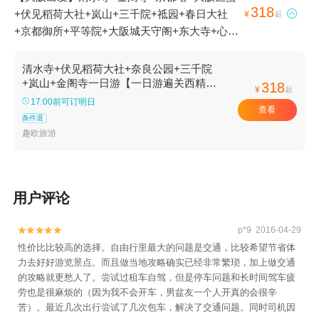
318
+伏见稻荷大社+岚山+三千院+祗园+春日大社

¥
起
+京都御所+平等院+大阪城天守阁+东大寺+心斋
桥+大阪城公园+奈良公园+大阪天满宫+渡月桥
+八坂神社+三年坂二年坂+贵船神社+石塀小路
清水寺+伏见稻荷大社+奈良公园+三千院
+嵯峨野+大阪和平馆+花见小路+对凤庵
+岚山+金阁寺一日游【一日游遍关西精华
318
¥
起
景点~可选4-13人小团套餐~】
Taihoan+源氏物语博物馆+大阪本地玩乐+京都本
17:00前可订明日
查看
地玩乐+奈良本地玩乐+大阪乐高探索中心+嵯峨
条件退
野-已下线+大阪精选一日游+宇治市源氏温泉+宇
趣欧旅游
治市本地玩乐+岚山町本地玩乐+大阪城+大阪城-
已下线+大阪湾+岚山嵯峨野观光小火车+东京都
美术馆+京都市1日游
用户评论
p*9 2016-04-29


性价比比较高的选择。自由行里最大的问题是交通，比较希望节省体
力去好好游览景点。而且做当地攻略确实已经非常繁琐，加上做交通
的攻略就更愁人了。尝试过租车自驾，但是停车问题和长时间驾车疲
劳也是很麻烦的（因为我不会开车，男盆友一个人开真的会很辛
苦）。最近几次出行尝试了几次包车，解决了交通问题。同时司机因