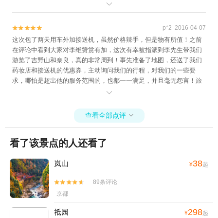
为生活在当地很熟悉当地的文化风俗，又为我们提供了导游服务，行

程中还体验到一些跟团游无法体验的活动、美食。总的来说是一次非
常美好的旅程~在奈良喂小鹿，小鹿真的好可爱，但是小心它生气了也
p*2 2016-04-07


会袭击你哈哈哈哈哈~买了冰箱贴，我们家的冰箱又有新的伙伴了哈哈
这次包了两天用车外加接送机，虽然价格辣手，但是物有所值！之前
哈~开心~
在评论中看到大家对李维赞赏有加，这次有幸被指派到李先生带我们
游览了吉野山和奈良，真的非常周到！事先准备了地图，还送了我们
药妆店和接送机的优惠券，主动询问我们的行程，对我们的一些要
求，哪怕是超出他的服务范围的，也都一一满足，并且毫无怨言！旅
途中还兼任了我们的向导并应我们要求预约日本当地的餐馆，总之真

是帮了大忙啦！其他三位司机，包括接送机的毛泽健先生与陈齐新先
生，也都服务得非常周到，帮忙提行李，我们晚点和送机时睡过头?，
查看全部点评

他们都耐心等待，一点都没有表现得不耐烦，京都包车那天的小锅盖
也很照顾我们！总之感谢黄包车让我们这次的关西赏樱之旅完美收
看了该景点的人还看了
官，以后去日本还会继续光顾的！
38
岚山
¥
起
89条评论


京都
298
祗园
¥
起