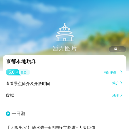


1
京都本地玩乐
5.0
4条评论

分
超赞
查看景点简介及开放时间
简介


虚拟
地图
一日游
【大阪出发】清水寺+金阁寺+京都塔+大阪巨蛋