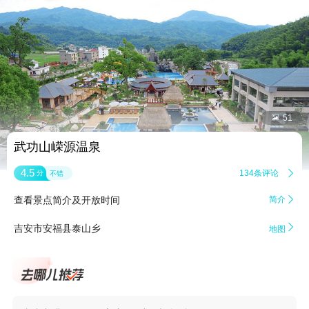


51
武功山嵘源温泉
4.5
134条评论

分
不错
查看景点简介及开放时间
简介


吉安市安福县泰山乡
地图