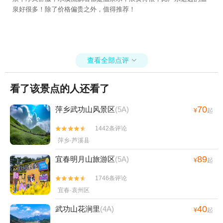
泉好很多！除了价格偏贵之外，值得推荐！
查看全部点评

看了该景点的人还看了
70
萍乡武功山风景区
(5A)
¥
起
1442条评论


萍乡·芦溪县
89
宜春明月山旅游区
(5A)
¥
起
1746条评论


宜春·袁州区
40
武功山花涧里
(4A)
¥
起