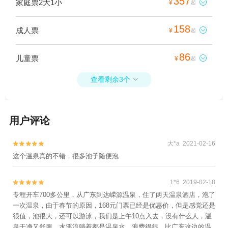
357
家庭票2大1小

¥
起
158
成人票

¥
起
86
儿童票

¥
起
查看剩余3个

用户评论
大*a 2021-02-16


这个温泉真的不错，很多池子随便泡
1*6 2019-02-18


专程开车700多公里，从广东到达嵘源温泉，住了两天温泉酒店，泡了
一次温泉，由于春节的原因，168元门票已经是优惠价，但是感觉还是
很值，池很大，还可以游泳，我们是上午10点入去，没有什么人，温
泉干净又舒服，水溪流躺着都是温泉水，浪费得很，比广东这边的温