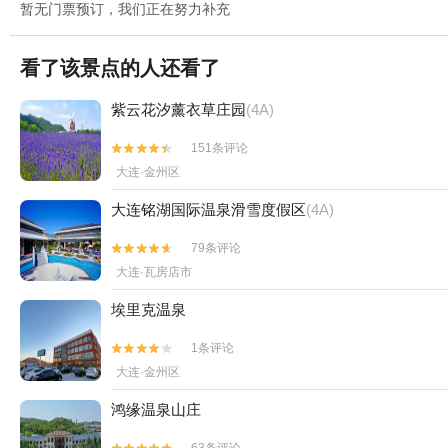
暂无门票预订，我们正在努力补充
看了该景点的人还看了
紫云花汐薰衣草庄园
(4A)
151条评论


大连·金州区
大连铭湖国际温泉滑雪度假区
(4A)
79条评论


大连·瓦房店市
埃里克温泉
1条评论


大连·金州区
鸿缘温泉山庄