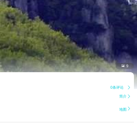

9
0条评论

简介


地图