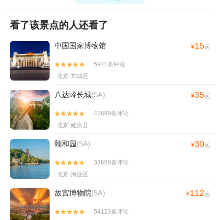
看了该景点的人还看了
15
中国国家博物馆
¥
起
5941条评论


北京·东城区
35
八达岭长城
(5A)
¥
起
42699条评论


北京·延庆县
30
颐和园
(5A)
¥
起
33699条评论


北京·海淀区
112
故宫博物院
(5A)
¥
起
54123条评论

