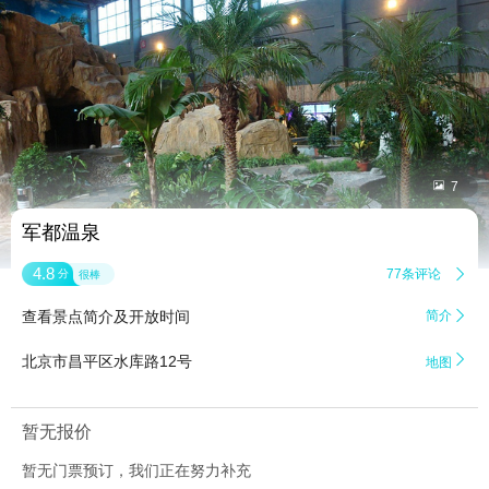


7
军都温泉
4.8
77条评论

分
很棒
查看景点简介及开放时间
简介


北京市昌平区水库路12号
地图
暂无报价
暂无门票预订，我们正在努力补充