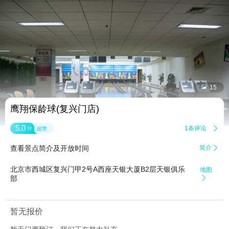


15
鹰翔保龄球(复兴门店)
5.0
1条评论

分
超赞
查看景点简介及开放时间
简介

北京市西城区复兴门甲2号A西座天银大厦B2层天银俱乐
地图
部

暂无报价