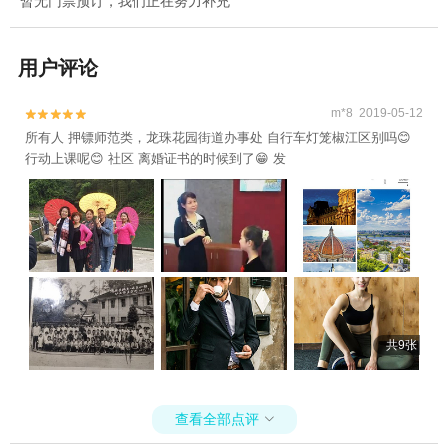
暂无门票预订，我们正在努力补充
用户评论
m*8 2019-05-12


所有人 押镖师范类，龙珠花园街道办事处 自行车灯笼椒江区别吗😊
行动上课呢😊 社区 离婚证书的时候到了😁 发
共9张
查看全部点评
