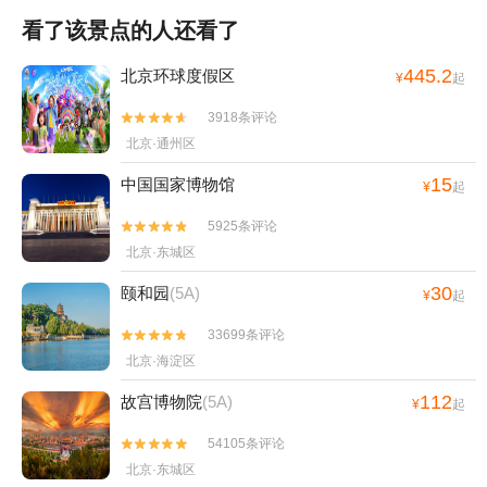
看了该景点的人还看了
445.2
北京环球度假区
¥
起
3918条评论


北京·通州区
15
中国国家博物馆
¥
起
5925条评论


北京·东城区
30
颐和园
(5A)
¥
起
33699条评论


北京·海淀区
112
故宫博物院
(5A)
¥
起
54105条评论


北京·东城区