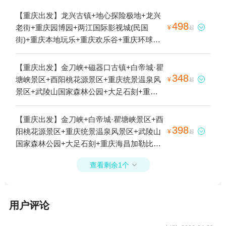
【重庆出发】龙兴古镇+地心探险极地+龙兴
498
老街+重庆园博园+两江国际影视城(民国

¥
起
街)+重庆本地玩乐+重庆欢乐谷+重庆环球游
乐城1日游
【重庆出发】金刀峡+磁器口古镇+白帝城·瞿
348
塘峡景区+酉阳桃花源景区+重庆统景温泉风

¥
起
景区+武陵山国家森林公园+大足石刻+重庆
海昌加勒比海水世界+黑山谷风景区+重庆动
物园+金佛山+四面山+钓鱼城+云阳龙缸国家
【重庆出发】金刀峡+白帝城·瞿塘峡景区+酉
地质公园+神女峰+融汇温泉城+万州大瀑布
398
阳桃花源景区+重庆统景温泉风景区+武陵山

¥
起
+重庆两江游+816工程景区+重庆两江游-朝天
国家森林公园+大足石刻+重庆海昌加勒比海
系列+乐和乐都动物主题乐园+重庆野生动物
水世界+黑山谷风景区+重庆动物园+金佛山
世界+美心红酒小镇+武陵山大裂谷+两江国
查看剩余1个

+四面山+钓鱼城+云阳龙缸国家地质公园+乌
际影视城(民国街)+濯水古镇+重庆欢乐谷+万
江画廊+巫山小三峡+神女峰+融汇温泉城+万
州平湖游+南天湖景区+叠石花谷+探索舱·云
州大瀑布+重庆两江游+长江索道+816工程景
端乐园+重庆两江游-金碧系列+重庆云端之眼
用户评论
区+重庆两江游-朝天系列+乐和乐都动物主题
观景台+两江小渡1日游
乐园+重庆野生动物世界+美心红酒小镇+武