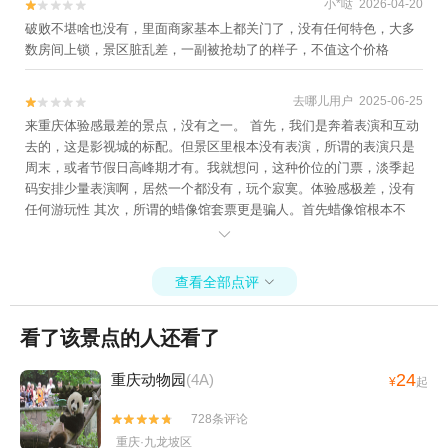
陵山大裂谷+两江国际影视城(民国街)+四面
小*哒 2026-04-20


山漂流+重庆欢乐谷+万州平湖游+南天湖景
破败不堪啥也没有，里面商家基本上都关门了，没有任何特色，大多
数房间上锁，景区脏乱差，一副被抢劫了的样子，不值这个价格
区+叠石花谷+濯水景区+三峡之巅景区+《重
庆·1949》演出+龙潭湖景区1日游
去哪儿用户 2025-06-25


来重庆体验感最差的景点，没有之一。 首先，我们是奔着表演和互动
去的，这是影视城的标配。但景区里根本没有表演，所谓的表演只是
周末，或者节假日高峰期才有。我就想问，这种价位的门票，淡季起
码安排少量表演啊，居然一个都没有，玩个寂寞。体验感极差，没有
任何游玩性 其次，所谓的蜡像馆套票更是骗人。首先蜡像馆根本不
像，设施陈旧，好多蜡像的手都断了。 第三，交通不方便，位置又偏

又远，从渝中区打车来回100多元，再加上玩了个寂寞，设施陈旧，毫
无体验感，一星差评实至名归！！
查看全部点评

看了该景点的人还看了
24
重庆动物园
(4A)
¥
起
728条评论


重庆·九龙坡区