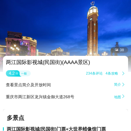


38
两江国际影视城(民国街)(AAAA景区)
4.2
234条评论
4条攻略

分
一般
查看景点简介及开放时间
简介


重庆市两江新区龙兴镇金御大道268号
地图
多景点
两江国际影视城(民国街)门票+大世界蜡像馆门票