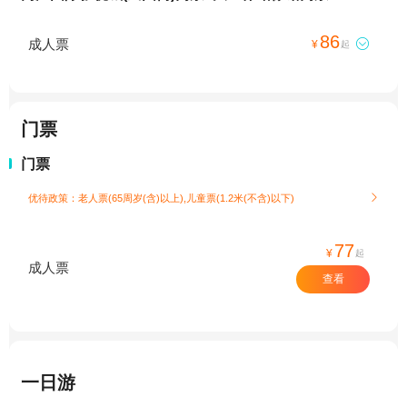
86
成人票

¥
起
门票
门票
优待政策：老人票(65周岁(含)以上),儿童票(1.2米(不含)以下)

77
¥
起
成人票
查看
一日游