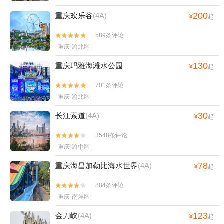
200
重庆欢乐谷
(4A)
¥
起
589条评论


重庆·渝北区
130
重庆玛雅海滩水公园
¥
起
701条评论


重庆·渝北区
30
长江索道
(4A)
¥
起
3548条评论


重庆·渝中区
78
重庆海昌加勒比海水世界
(4A)
¥
起
884条评论


重庆·南岸区
123
金刀峡
(4A)
¥
起