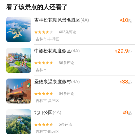
看了该景点的人还看了
10
吉林松花湖风景名胜区
(4A)
¥
起
403条评论


吉林市·丰满区
29.9
中旅松花湖度假区
(4A)
¥
起
86条评论


吉林市
38
圣德泉温泉度假村
(4A)
¥
起
64条评论


吉林市·昌邑区
9
北山公园
(4A)
¥
起
5条评论


吉林市·船营区