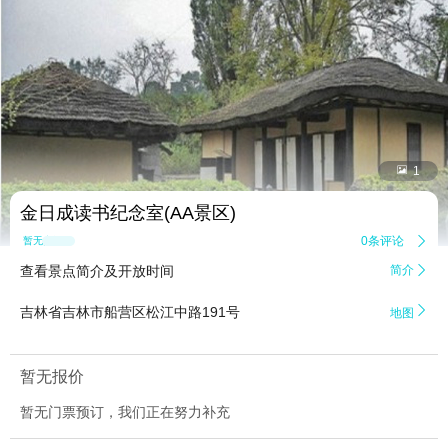


1
金日成读书纪念室(AA景区)
0条评论

暂无点评
查看景点简介及开放时间
简介


吉林省吉林市船营区松江中路191号
地图
暂无报价
暂无门票预订，我们正在努力补充