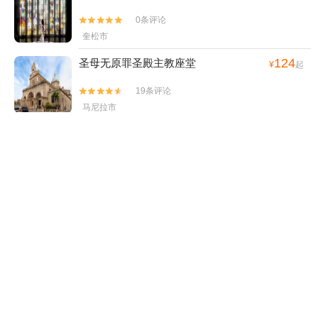
0条评论


奎松市
124
圣母无原罪圣殿主教座堂
¥
起
19条评论


马尼拉市
124
圣奥古斯丁教堂
¥
起
0条评论


马尼拉市
81.3
达义心灵博物馆
¥
起
0条评论


塔吉格
39
马尼拉海洋公园
¥
起
0条评论

