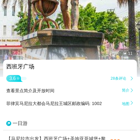


11
西班牙广场
3.6
28条评论

分
查看景点简介及开放时间
简介


菲律宾马尼拉大都会马尼拉王城区邮政编码: 1002
地图
一日游
【马尼拉市出发】西班牙广场+圣地亚哥城堡+黎