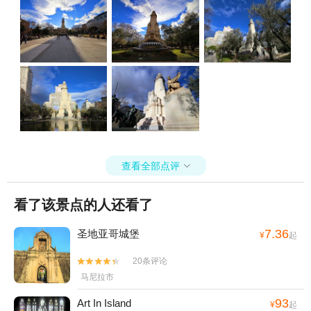
查看全部点评

看了该景点的人还看了
7.36
圣地亚哥城堡
¥
起
20条评论


马尼拉市
93
Art In Island
¥
起