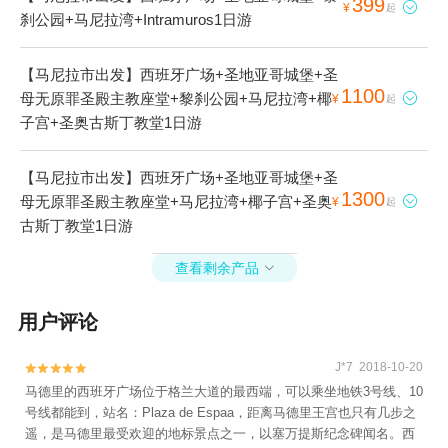
399

¥
起
刹公园+马尼拉湾+Intramuros1日游
【马尼拉市出发】西班牙广场+圣地亚哥城堡+圣
1100
母无原罪圣殿主教座堂+黎刹公园+马尼拉湾+椰

¥
起
子宫+圣奥古斯丁教堂1日游
【马尼拉市出发】西班牙广场+圣地亚哥城堡+圣
1300
母无原罪圣殿主教座堂+马尼拉湾+椰子宫+圣奥

¥
起
古斯丁教堂1日游
查看剩余产品

用户评论
J*7 2018-10-20


马德里的西班牙广场位于格兰大道的最西端，可以乘坐地铁3号线、10
号线都能到，站名：Plaza de Espaa，距离马德里王宫也只有几步之
遥，是马德里最受欢迎的地标景点之一，以塞万提斯纪念碑闻名。西