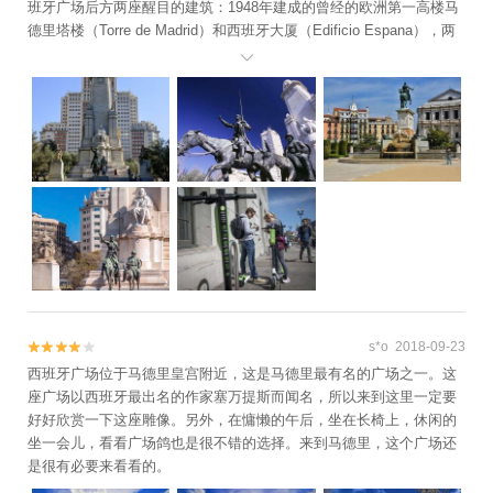
班牙广场后方两座醒目的建筑：1948年建成的曾经的欧洲第一高楼马
德里塔楼（Torre de Madrid）和西班牙大厦（Edificio Espana），两
座大楼的顶层都是欣赏马德里全景的好地方。西班牙广场的中心，树

立着最伟大的西班牙作家塞万提斯纪念碑，塞万提斯雕像端坐在纪念
碑前，俯视着下方手持长矛、骑着瘦马的堂吉诃德和他忠诚的矮胖仆
人桑丘的雕像，此外，纪念碑的两侧树立着代表堂吉诃德真爱的两尊
石像：平凡的村姑阿尔东沙罗任索和想象中美丽的杜尔西内娅·台尔·托
波索。广场上的长方形水池与塑像背后的高楼互相掩映，使雕像极具
空间透视上的美感，是摄影的绝佳取景地。西班牙的阳光比较强烈，
上午逆光，建议下午来此角度拍摄。
s*o 2018-09-23


西班牙广场位于马德里皇宫附近，这是马德里最有名的广场之一。这
座广场以西班牙最出名的作家塞万提斯而闻名，所以来到这里一定要
好好欣赏一下这座雕像。另外，在慵懒的午后，坐在长椅上，休闲的
坐一会儿，看看广场鸽也是很不错的选择。来到马德里，这个广场还
是很有必要来看看的。