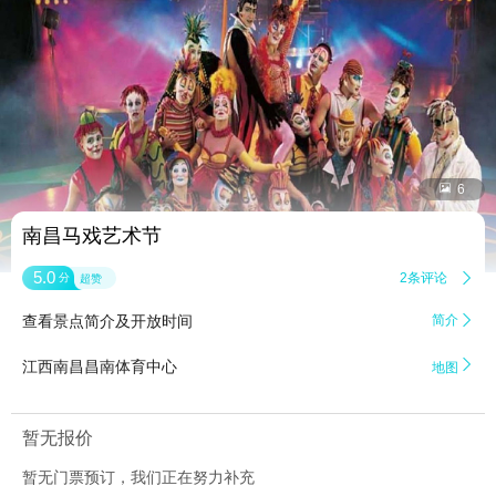


6
南昌马戏艺术节
5.0
2条评论

分
超赞
查看景点简介及开放时间
简介


江西南昌昌南体育中心
地图
暂无报价
暂无门票预订，我们正在努力补充