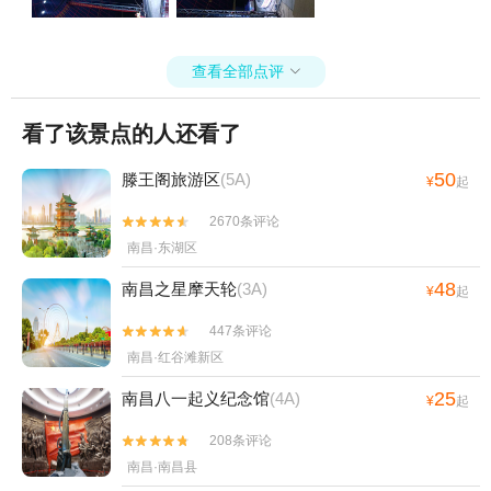
查看全部点评

看了该景点的人还看了
50
滕王阁旅游区
(5A)
¥
起
2670条评论


南昌·东湖区
48
南昌之星摩天轮
(3A)
¥
起
447条评论


南昌·红谷滩新区
25
南昌八一起义纪念馆
(4A)
¥
起
208条评论


南昌·南昌县