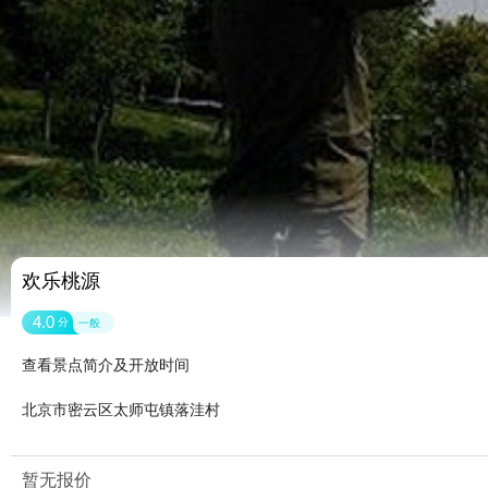
欢乐桃源
4.0
分
一般
查看景点简介及开放时间
北京市密云区太师屯镇落洼村
暂无报价