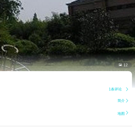

12
1条评论

简介


地图