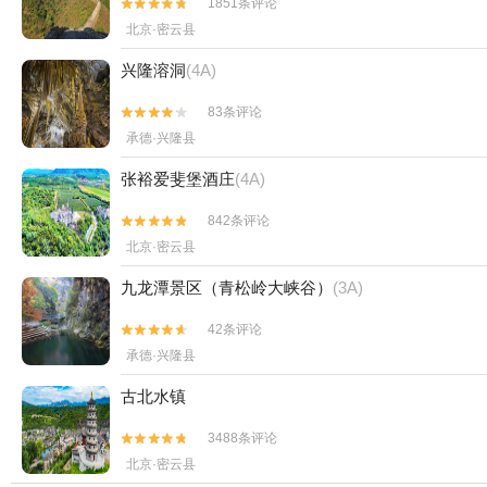
1851条评论


北京·密云县
兴隆溶洞
(4A)
83条评论


承德·兴隆县
张裕爱斐堡酒庄
(4A)
842条评论


北京·密云县
九龙潭景区（青松岭大峡谷）
(3A)
42条评论


承德·兴隆县
古北水镇
3488条评论


北京·密云县