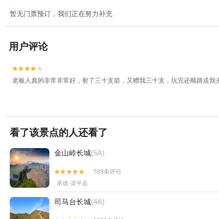
暂无门票预订，我们正在努力补充
用户评论


老板人真的非常非常好，射了三十支箭，又赠我三十支，玩完还顺路送我
看了该景点的人还看了
金山岭长城
(5A)
589条评论


承德·滦平县
司马台长城
(4A)