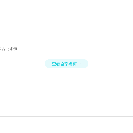
去古北水镇
查看全部点评
