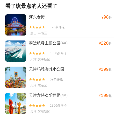
看了该景点的人还看了
98
河头老街
¥
起
123条评论


唐山·丰南区
220
泰达航母主题公园
(4A)
¥
起
1558条评论


天津·滨海新区
199
天津玛雅海滩水公园
¥
起
59条评论


天津·东丽区
199
天津方特欢乐世界
(4A)
¥
起
1356条评论


天津·滨海新区