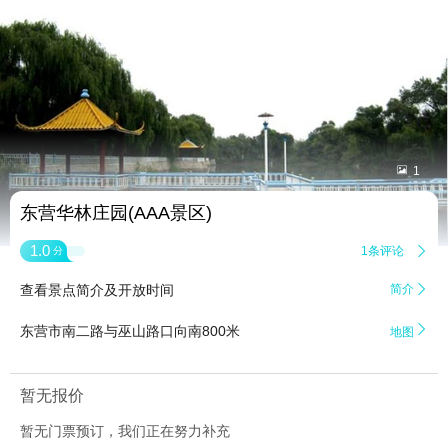


1
东营华林庄园(AAA景区)
1.0
1条评论

分
查看景点简介及开放时间
简介


东营市南二路与巫山路口向南800米
地图
暂无报价
暂无门票预订，我们正在努力补充