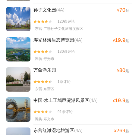
70
孙子文化园
(4A)
¥
起
120条评论


东营·广饶孙子文化旅游度假区
19.9
寿光林海生态博览园
(4A)
¥
起
130条评论


潍坊·寿光市
80
万象游乐园
¥
起
1条评论


东营·东营区
19.9
中国·水上王城巨淀湖风景区
(4A)
¥
起
91条评论


潍坊·寿光市
269
东营红滩湿地旅游区
(4A)
¥
起