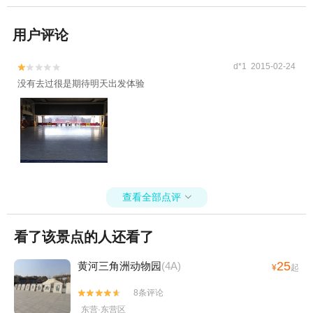
用户评论
d*1 2015-02-24


没有去过很是期待明天出发体验
查看全部点评

看了该景点的人还看了
25
黄河三角洲动物园
(4A)
¥
起
8条评论


东营·东营区