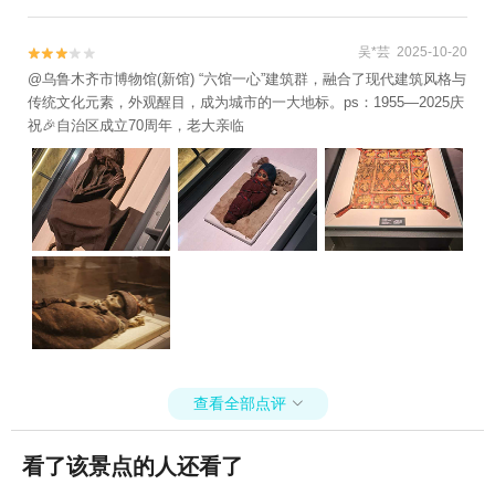
吴*芸 2025-10-20


@乌鲁木齐市博物馆(新馆) “六馆一心”建筑群，融合了现代建筑风格与
传统文化元素，外观醒目，成为城市的一大地标。 ​ps：1955—2025庆
祝🎉自治区成立70周年，老大亲临
查看全部点评

看了该景点的人还看了