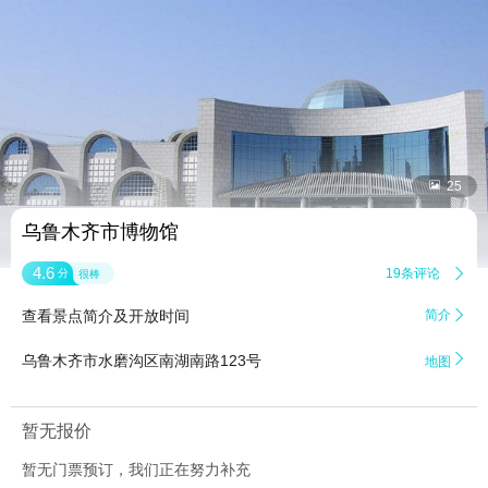


25
乌鲁木齐市博物馆
4.6
19条评论

分
很棒
查看景点简介及开放时间
简介


乌鲁木齐市水磨沟区南湖南路123号
地图
暂无报价
暂无门票预订，我们正在努力补充