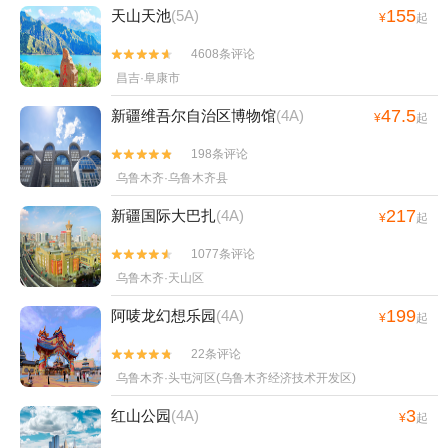
155
天山天池
(5A)
¥
起
4608条评论


昌吉·阜康市
47.5
新疆维吾尔自治区博物馆
(4A)
¥
起
198条评论


乌鲁木齐·乌鲁木齐县
217
新疆国际大巴扎
(4A)
¥
起
1077条评论


乌鲁木齐·天山区
199
阿唛龙幻想乐园
(4A)
¥
起
22条评论


乌鲁木齐·头屯河区(乌鲁木齐经济技术开发区)
3
红山公园
(4A)
¥
起