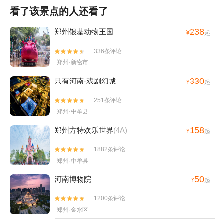
看了该景点的人还看了
238
郑州银基动物王国
¥
起
336条评论


郑州·新密市
330
只有河南·戏剧幻城
¥
起
251条评论


郑州·中牟县
158
郑州方特欢乐世界
(4A)
¥
起
1882条评论


郑州·中牟县
50
河南博物院
¥
起
1200条评论


郑州·金水区