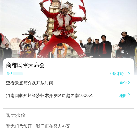


5
商都民俗大庙会
0条评论

暂无点评
查看景点简介及开放时间
简介


河南国家郑州经济技术开发区司赵西南1000米
地图
暂无报价
暂无门票预订，我们正在努力补充