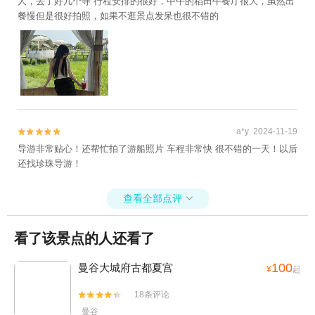
人，去了好几个寺 行程安排的很好，中午的稻田午餐厅很大，虽然出
餐慢但是很好拍照，如果不逛景点发呆也很不错的
a*y 2024-11-19


导游非常贴心！还帮忙拍了游船照片 车程非常快 很不错的一天！以后
还找珍珠导游！
查看全部点评

看了该景点的人还看了
100
曼谷大城府古都夏宫
¥
起
18条评论


曼谷