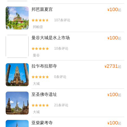
100
邦芭茵夏宫
¥
起
107条评论


邦帕音
100
曼谷大城是水上市场
¥
起
10条评论


曼谷
2731
拉乍布拉那寺
¥
起
0条评论


大城
100
至圣佛寺遗址
¥
起
21条评论


大城
100
亚柴蒙考寺
¥
起