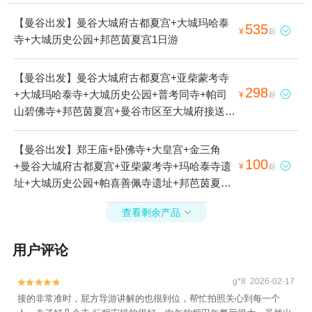
【曼谷出发】曼谷大城府古都夏宫+大城玛哈泰
535

¥
起
寺+大城历史公园+邦芭茵夏宫1日游
【曼谷出发】曼谷大城府古都夏宫+亚柴蒙考寺
298
+大城玛哈泰寺+大城历史公园+普考同寺+帕司

¥
起
山碧佛寺+邦芭茵夏宫+曼谷市区至大城府接送服
务+曼谷大城是水上市场+崖差蒙空寺1日游
【曼谷出发】郑王庙+卧佛寺+大皇宫+金三角
100
+曼谷大城府古都夏宫+亚柴蒙考寺+玛哈泰寺遗

¥
起
址+大城历史公园+帕喜善佩寺遗址+邦芭茵夏宫
+大城水上市场+曼谷本地玩乐+唐人街 (耀华力
查看剩余产品

路)+大城本地玩乐+曼谷大城是水上市场+湄南河
+大城狮子王动物园+曼谷大皇宫1日游
用户评论
g*8 2026-02-17


接的非常准时，屁方导游讲解的也很到位，帮忙拍照关心到每一个