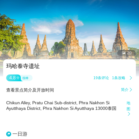


20
玛哈泰寺遗址
4.8
19条评论
1条攻略

分
很棒
查看景点简介及开放时间
简介

Chikun Alley, Pratu Chai Sub-district, Phra Nakhon Si
地
Ayutthaya District, Phra Nakhon Si Ayutthaya 13000泰国
图

一日游