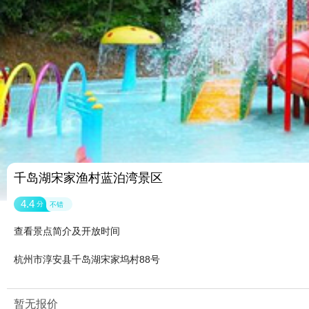
千岛湖宋家渔村蓝泊湾景区
4.4
分
不错
查看景点简介及开放时间
杭州市淳安县千岛湖宋家坞村88号
暂无报价