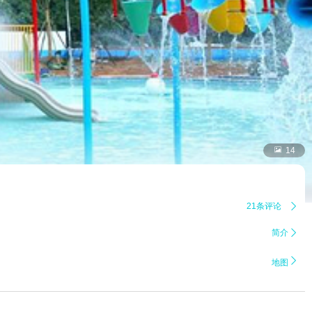

14
21条评论

简介


地图