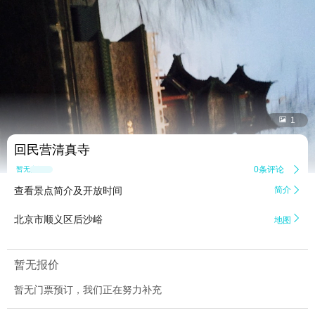


1
回民营清真寺
0条评论

暂无点评
查看景点简介及开放时间
简介


北京市顺义区后沙峪
地图
暂无报价
暂无门票预订，我们正在努力补充