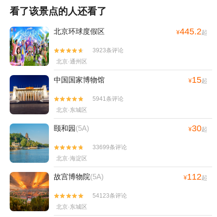
看了该景点的人还看了
445.2
北京环球度假区
¥
起
3923条评论


北京·通州区
15
中国国家博物馆
¥
起
5941条评论


北京·东城区
30
颐和园
(5A)
¥
起
33699条评论


北京·海淀区
112
故宫博物院
(5A)
¥
起
54123条评论


北京·东城区