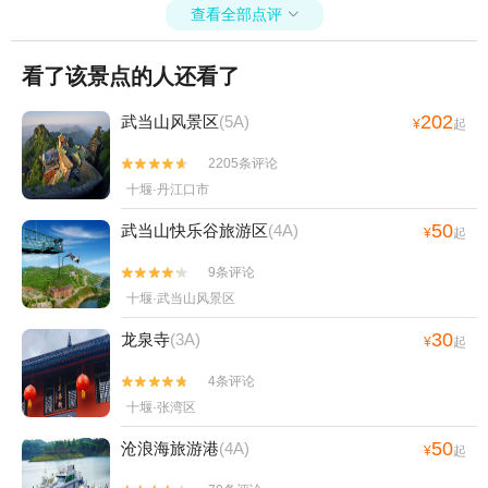
查看全部点评

看了该景点的人还看了
202
武当山风景区
(5A)
¥
起
2205条评论


十堰·丹江口市
50
武当山快乐谷旅游区
(4A)
¥
起
9条评论


十堰·武当山风景区
30
龙泉寺
(3A)
¥
起
4条评论


十堰·张湾区
50
沧浪海旅游港
(4A)
¥
起