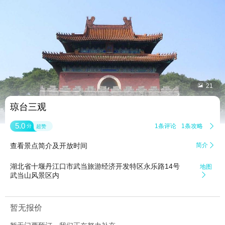


21
琼台三观
5.0
1条评论
1条攻略

分
超赞
查看景点简介及开放时间
简介

湖北省十堰丹江口市武当旅游经济开发特区永乐路14号
地图
武当山风景区内

暂无报价