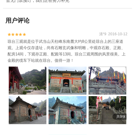
暂无门票预订，我们正在努力补充
用户评论
清*9 2016-10-12


琼台三观就是位于武当山天柱峰东南麓大约8公里处琼台上的三座道
观。上观今仅存遗址，尚有石雕玄武像和明雕，中观存石殿、正殿、
配房14间，下观存正殿、配殿等13间。琼台三观周围的风景很美。上
金殿的缆车下站就在琼台。值得一游！
共9张