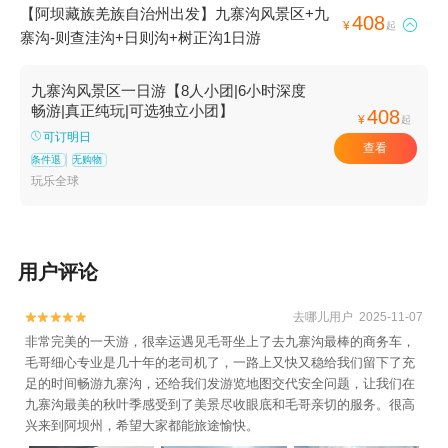
【阿坝藏族羌族自治州出发】九寨沟风景区+九
408

¥
起
寨沟-则查洼沟+日则沟+树正沟1日游
九寨沟风景区一日游【8人小团|6小时深度
畅游|真正纯玩|可选独立小团】
408
¥
起
可订明日
查看
条件退
无购物
玩乐全球
用户评论
去哪儿用户 2025-11-07


非常完美的一天游，很幸运遇见毛哥坐上了去九寨沟最棒的商务车，
毛哥细心专业是几十年的老司机了，一路上又快又稳给我们留下了充
足的时间畅游九寨沟，还给我们发游览地图交代安全问题，让我们在
九寨沟最美的秋叶季感受到了美景尽收眼底和毛哥亲切的服务。很高
兴来到阿坝州，希望大家都能旅途愉快。