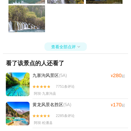
查看全部点评

看了该景点的人还看了
280
九寨沟风景区
(5A)
¥
起
7751条评论


阿坝·九寨沟县
170
黄龙风景名胜区
(5A)
¥
起
2285条评论


阿坝·松潘县