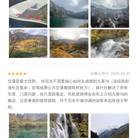
去哪儿用户 2025-10-31


交通是最大优势。 你完全不需要操心如何从成都到九寨沟（这段路程
漫长且复杂，自驾或乘公共交通都很耗时耗力）。旅行社解决了所有
车票、门票问题，你只需跟着走。司机黄师傅会在车上介绍九寨沟的
概况、注意事项和推荐路线，对于完全不做功课的游客来说有很大帮
助。