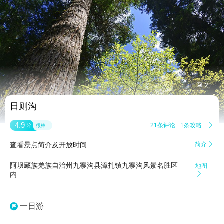


21
日则沟
4.9
21条评论
1条攻略

分
很棒
查看景点简介及开放时间
简介

阿坝藏族羌族自治州九寨沟县漳扎镇九寨沟风景名胜区
地图
内

一日游