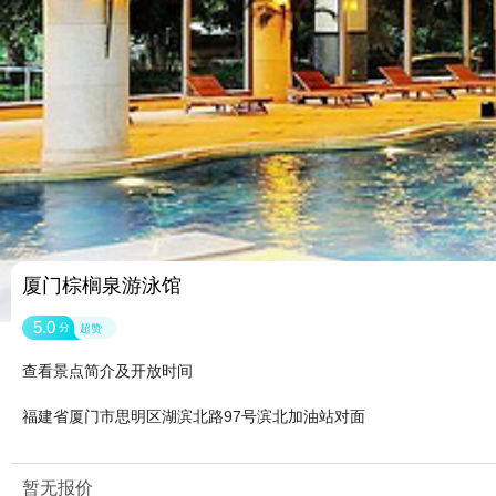
厦门棕榈泉游泳馆
5.0
分
超赞
查看景点简介及开放时间
福建省厦门市思明区湖滨北路97号滨北加油站对面
暂无报价