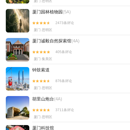
厦门·思明区
厦门园林植物园
(5A)
2473条评论


厦门·思明区
厦门诚毅自然探索馆
(4A)
405条评论


厦门·集美区
钟鼓索道
876条评论


厦门·思明区
胡里山炮台
(4A)
3711条评论


厦门·思明区
厦门科技馆