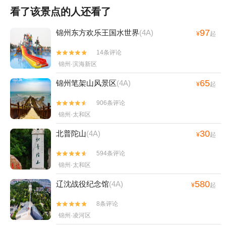
看了该景点的人还看了
97
锦州东方欢乐王国水世界
(4A)
¥
起
14条评论


锦州·滨海新区
65
锦州笔架山风景区
(4A)
¥
起
906条评论


锦州·太和区
30
北普陀山
(4A)
¥
起
594条评论


锦州·太和区
580
辽沈战役纪念馆
(4A)
¥
起
8条评论


锦州·凌河区