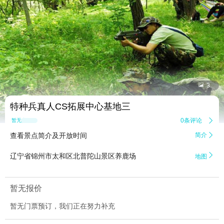


3
特种兵真人CS拓展中心基地三
0条评论

暂无点评
查看景点简介及开放时间
简介


辽宁省锦州市太和区北普陀山景区养鹿场
地图
暂无报价
暂无门票预订，我们正在努力补充