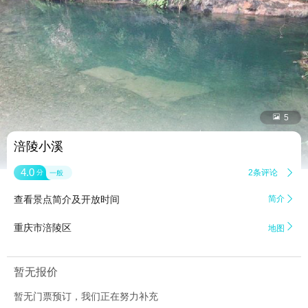


5
涪陵小溪
4.0
2条评论

分
一般
查看景点简介及开放时间
简介


重庆市涪陵区
地图
暂无报价
暂无门票预订，我们正在努力补充