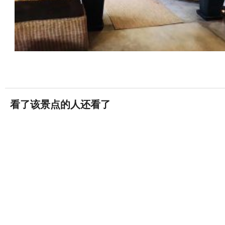
看了该景点的人还看了
吴哥窟
1235条评论


暹粒
柬埔寨文化村
93条评论


暹粒