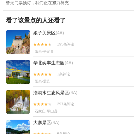
暂无门票预订，我们正在努力补充
看了该景点的人还看了
娘子关景区
(4A)
195条评论


阳泉·平定县
华北奕丰生态园
(4A)
1条评论


阳泉·盂县
沕沕水生态风景区
(4A)
297条评论


石家庄·平山县
大寨景区
(4A)