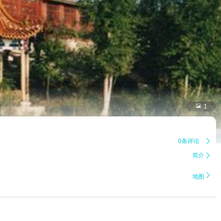

1
0条评论

简介


地图