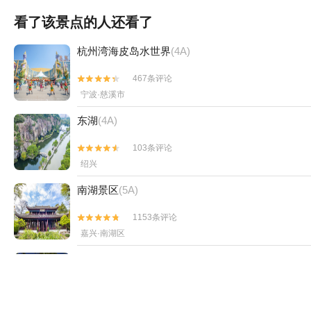
看了该景点的人还看了
杭州湾海皮岛水世界
(4A)
467条评论


宁波·慈溪市
东湖
(4A)
103条评论


绍兴
南湖景区
(5A)
1153条评论


嘉兴·南湖区
沈园
(5A)
1299条评论


绍兴·绍兴古城