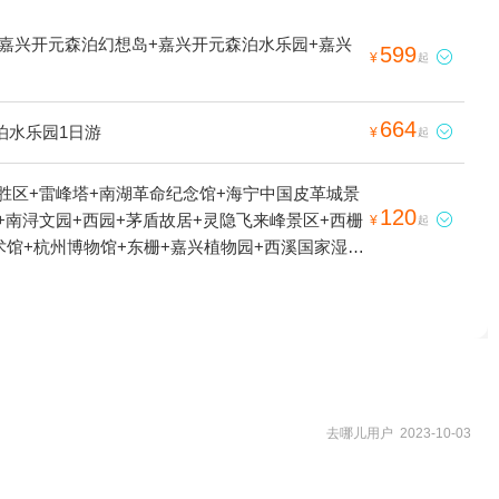
+嘉兴开元森泊幻想岛+嘉兴开元森泊水乐园+嘉兴
599

¥
起
664
泊水乐园1日游

¥
起
胜区+雷峰塔+南湖革命纪念馆+海宁中国皮革城景
120
+南浔文园+西园+茅盾故居+灵隐飞来峰景区+西栅

¥
起
幻艺术馆+杭州博物馆+东栅+嘉兴植物园+西溪国家湿地
基地+TT野战真人CS(西溪店)+歌斐颂巧克力小
乌镇华庄生态园+云澜湾·四季花海乐园+西塘本地
+嘉兴欢乐世界+云澜湾温泉+杭州宋城+嘉兴海底世
+乌镇南栅景区+木心美术馆+大尖山滑翔基地+南
官芳草青青房车营地+海宁盐官旅游度假区+乌镇国际汽
院+灵隐飞来峰-凉亭+西溪城市文化公园+嘉兴美
+南浔古镇白金水上营地+嘉兴开元森泊幻想岛+嘉
去哪儿用户 2023-10-03