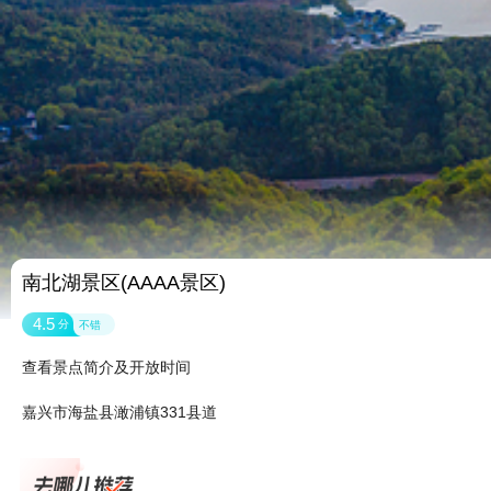
南北湖景区(AAAA景区)
4.5
分
不错
查看景点简介及开放时间
嘉兴市海盐县澉浦镇331县道