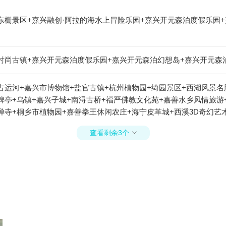
东栅景区+嘉兴融创·阿拉的海水上冒险乐园+嘉兴开元森泊度假乐园
时尚古镇+嘉兴开元森泊度假乐园+嘉兴开元森泊幻想岛+嘉兴开元森
古运河+嘉兴市博物馆+盐官古镇+杭州植物园+绮园景区+西湖风景名
碑亭+乌镇+嘉兴子城+南浔古桥+福严佛教文化苑+嘉善水乡风情旅游
杭州圆通禅寺+桐乡市植物园+嘉善拳王休闲农庄+海宁皮革城+西溪3D奇
蜡像馆+嘉兴清池温泉+梅花洲水上乐园+西溪草堂+嘉兴南北湖嘉蔓基
查看剩余3个

象摇橹船+西溪庄园+南浔金海湾游泳馆+猎鹰CS野战（西溪湿地）+
世界+海宁嘉年华+海宁硖石灯会+新西塘越里+中国邮政(乌镇邮局)
西塘一日游+西塘花巷+鸟屋乐园+西溪空中揽胜氦气球+西栅露天电影
酒店+乌镇水市客舍+cheer leap n fly游乐+民当景区+盐
游+乌镇互联网国际会展中心+濮院时尚古镇+乌镇有戏FUN+嘉兴画
园+观潮城+飞来峰造像+大尖山景区+海宁皮革博物馆+西溪湿地董湾