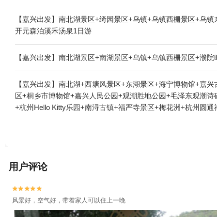
【嘉兴出发】南北湖景区+绮园景区+乌镇+乌镇西栅景区+乌镇
开元森泊溪禾汤泉1日游
【嘉兴出发】南北湖景区+南湖景区+乌镇+乌镇西栅景区+濮院
【嘉兴出发】南北湖+西塘风景区+东湖景区+海宁博物馆+嘉兴
区+桐乡市博物馆+嘉兴人民公园+观潮胜地公园+毛泽东观潮诗
+杭州Hello Kitty乐园+南浔古镇+福严寺景区+梅花洲+
公园+嘉善大云+萧山钱江观潮城+海宁潮+云澜湾景区+西溪黑根
镇+尖山高尔夫+球幕体验馆+嘉兴喜洋洋儿童乐园+西溪湿地印
玩乐+乌镇一日游+西溪天堂商业街+灵隐寺+乌村+南浔古镇冰雪
界+西溪湿地洪园+西溪湿地高庄+杭州西溪喜来登度假大酒店+
用户评论
浔辑里湖丝馆+阿丽拉乌镇+乌镇民宿+乌镇望津里精品酒店+乌镇乌村
车露营地+海宁游乐园+飞来峰+乌镇游船+南浔古镇游船+西栅夜
术馆+星零界(南浔古镇）+盐官潮乐之城+嘉兴开元森泊度假乐


兴开元森泊水乐园1日游
风景好，空气好，带着家人可以住上一晚