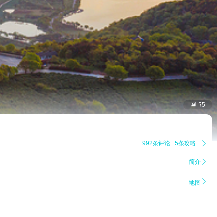

75
992条评论
5条攻略

简介


地图