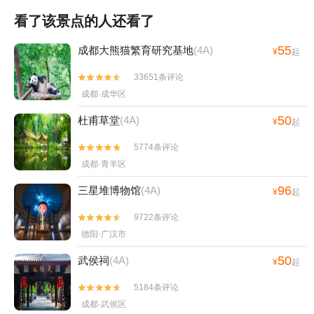
看了该景点的人还看了
55
成都大熊猫繁育研究基地
(4A)
¥
起
33651条评论


成都·成华区
50
杜甫草堂
(4A)
¥
起
5774条评论


成都·青羊区
96
三星堆博物馆
(4A)
¥
起
9722条评论


德阳·广汉市
50
武侯祠
(4A)
¥
起
5184条评论


成都·武侯区