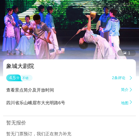


1
象城大剧院
4.5
2条评论

分
不错
查看景点简介及开放时间
简介


四川省乐山峨眉市大光明路6号
地图
暂无报价
暂无门票预订，我们正在努力补充