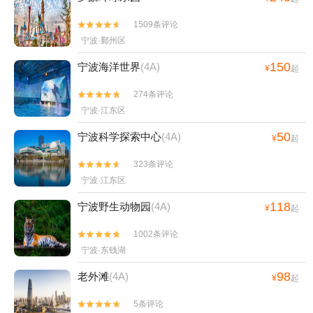
1509条评论


宁波·鄞州区
150
宁波海洋世界
(4A)
¥
起
274条评论


宁波·江东区
50
宁波科学探索中心
(4A)
¥
起
323条评论


宁波·江东区
118
宁波野生动物园
(4A)
¥
起
1002条评论


宁波·东钱湖
98
老外滩
(4A)
¥
起
5条评论

