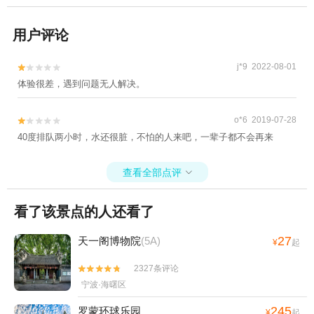
用户评论
j*9 2022-08-01


体验很差，遇到问题无人解决。
o*6 2019-07-28


40度排队两小时，水还很脏，不怕的人来吧，一辈子都不会再来
查看全部点评

看了该景点的人还看了
27
天一阁博物院
(5A)
¥
起
2327条评论


宁波·海曙区
245
罗蒙环球乐园
¥
起