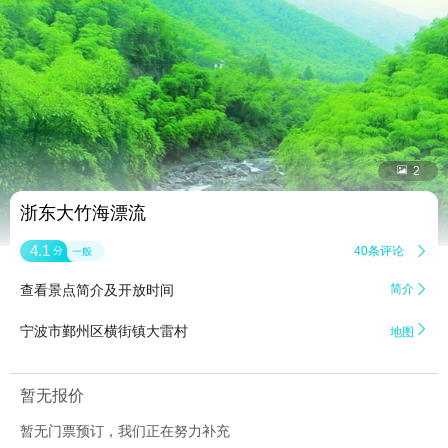


2
浙东大竹海漂流
4.1
40条评论

分
一般
查看景点简介及开放时间
简介


宁波市鄞州区横街镇大雷村
地图
暂无报价
暂无门票预订，我们正在努力补充