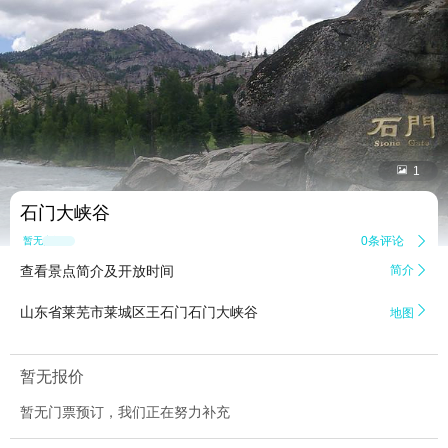


1
石门大峡谷
0条评论

暂无点评
查看景点简介及开放时间
简介


山东省莱芜市莱城区王石门石门大峡谷
地图
暂无报价
暂无门票预订，我们正在努力补充