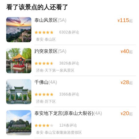
看了该景点的人还看了
115
泰山风景区
(5A)
¥
起
6302条评论


泰安·泰山区
40
趵突泉景区
(5A)
¥
起
3826条评论


济南·天下第一泉风景区
28
千佛山
(4A)
¥
起
3366条评论


济南·历下区
20
泰安地下龙宫(原泰山大裂谷)
(4A)
¥
起
124条评论


泰安·泰山宝泰隆旅游度假区