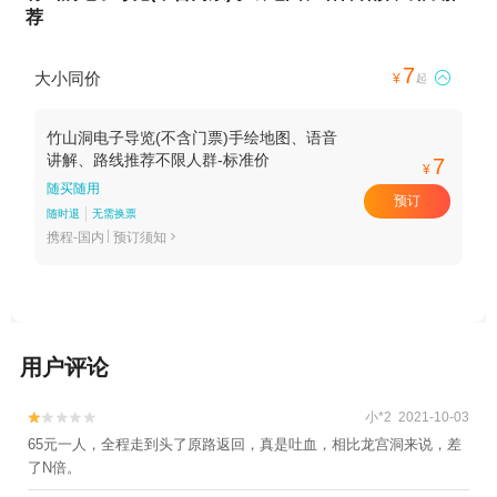
荐
7
大小同价

¥
起
竹山洞电子导览(不含门票)手绘地图、语音
讲解、路线推荐不限人群-标准价
7
¥
随买随用
预订
随时退
无需换票
携程-国内
预订须知

用户评论
小*2 2021-10-03


65元一人，全程走到头了原路返回，真是吐血，相比龙宫洞来说，差
了N倍。