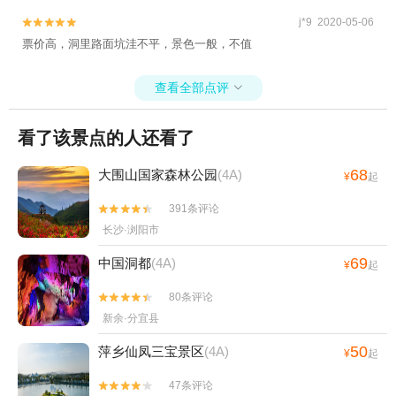
j*9 2020-05-06


票价高，洞里路面坑洼不平，景色一般，不值
查看全部点评

看了该景点的人还看了
68
大围山国家森林公园
(4A)
¥
起
391条评论


长沙·浏阳市
69
中国洞都
(4A)
¥
起
80条评论


新余·分宜县
50
萍乡仙凤三宝景区
(4A)
¥
起
47条评论

