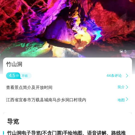


5
竹山洞
4.5
44条评论

分
不错
查看景点简介及开放时间
简介


江西省宜春市万载县城南马步乡洞口村境内
地图
导览
竹山洞电子导览(不含门票)手绘地图、语音讲解、路线推