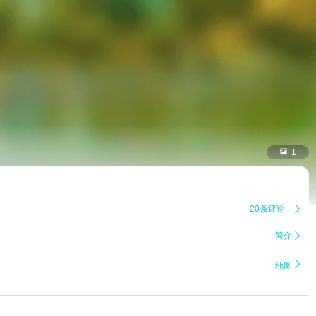

1
20条评论

简介


地图