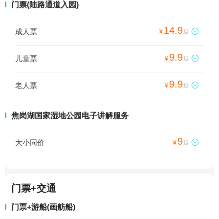
门票(陆路通道入园)
14.9
成人票

¥
起
9.9
儿童票

¥
起
9.9
老人票

¥
起
焦岗湖国家湿地公园电子讲解服务
9
大小同价

¥
起
门票+交通
门票+游船(画舫船)