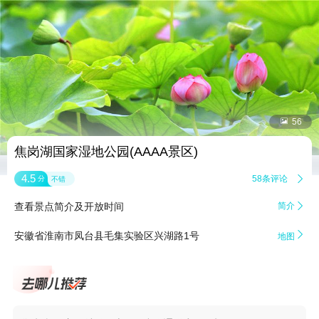


56
焦岗湖国家湿地公园(AAAA景区)
4.5
58条评论

分
不错
查看景点简介及开放时间
简介


安徽省淮南市凤台县毛集实验区兴湖路1号
地图