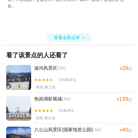
处。
查看全部点评

看了该景点的人还看了
29
迪沟风景区
(4A)
¥
起
104条评论


阜阳·颍上县
139
焦岗湖影视城
(4A)
¥
起
64条评论


淮南·凤台县
40
八公山风景区(国家地质公园)
(4A)
¥
起