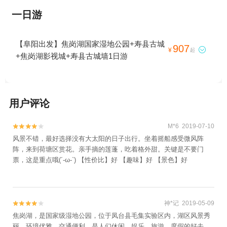
一日游
【阜阳出发】焦岗湖国家湿地公园+寿县古城
907

¥
起
+焦岗湖影视城+寿县古城墙1日游
用户评论
M*6 2019-07-10


风景不错，最好选择没有大太阳的日子出行。坐着摇船感受微风阵
阵，来到荷塘区赏花。亲手摘的莲蓬，吃着格外甜。关键是不要门
票，这是重点哦(´-ω-`) 【性价比】好 【趣味】好 【景色】好
神*记 2019-05-09


焦岗湖，是国家级湿地公园，位于凤台县毛集实验区内，湖区风景秀
丽，环境优雅，交通便利，是人们休闲，娱乐，旅游，度假的好去