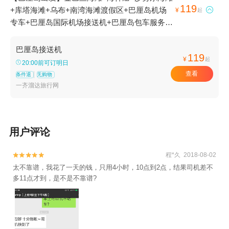
119
+库塔海滩+乌布+南湾海滩渡假区+巴厘岛机场

¥
起
专车+巴厘岛国际机场接送机+巴厘岛包车服务
+勒吉安海滩+登巴萨+努沙杜瓦+巴厘岛硬石酒
店+库塔洋人街+水明漾 - SEMINYAK1日游
巴厘岛接送机
119
¥
起
20:00前可订明日
查看
条件退
无购物
一齐溜达旅行网
用户评论
程*久 2018-08-02


太不靠谱，我花了一天的钱，只用4小时，10点到2点，结果司机差不
多11点才到，是不是不靠谱?