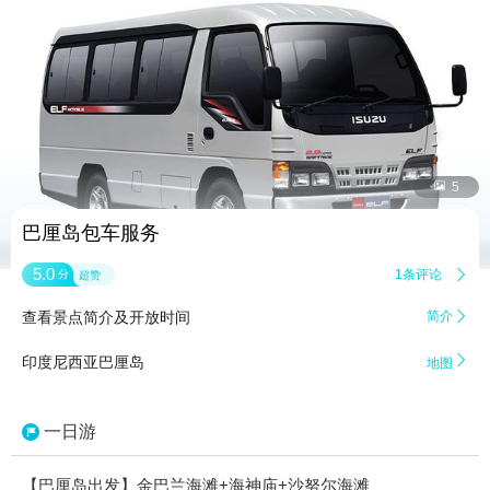


5
巴厘岛包车服务
5.0
1条评论

分
超赞
查看景点简介及开放时间
简介


印度尼西亚巴厘岛
地图
一日游
【巴厘岛出发】金巴兰海滩+海神庙+沙努尔海滩