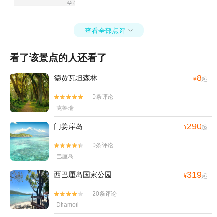
查看全部点评

看了该景点的人还看了
8
德贾瓦坦森林
¥
起
0条评论


克鲁瑞
290
门姜岸岛
¥
起
0条评论


巴厘岛
319
西巴厘岛国家公园
¥
起
20条评论


Dhamori