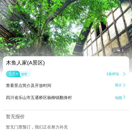


1
木鱼人家(A景区)
5.0
1条评论

分
超赞
查看景点简介及开放时间
简介


四川省乐山市五通桥区杨柳镇翻身村
地图
暂无报价
暂无门票预订，我们正在努力补充