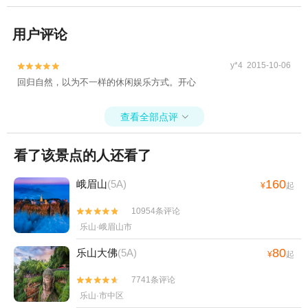
用户评论
y*4 2015-10-06


回归自然，以为不一样的休闲娱乐方式。开心
查看全部点评

看了该景点的人还看了
160
峨眉山
(5A)
¥
起
10954条评论


乐山·峨眉山市
80
乐山大佛
(5A)
¥
起
7741条评论


乐山·市中区