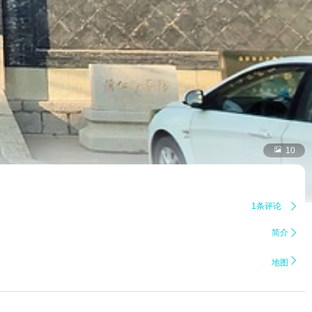

10
1条评论

简介


地图