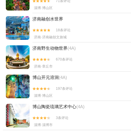
71条评论


淄博·博山区
济南融创水世界
18条评论


济南·济南融创文旅城
济南野生动物世界
(4A)
670条评论


济南·章丘市
博山开元溶洞
(4A)
197条评论


淄博·博山区
博山陶瓷琉璃艺术中心
(4A)
3条评论


淄博·淄博市