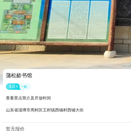
蒲松龄书馆
4.0
分
一般
查看景点简介及开放时间
山东省淄博市周村区王村镇西铺村西铺大街
暂无报价