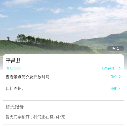


1
平昌县
0条评论

暂无点评
查看景点简介及开放时间
简介


四川巴州。
地图
暂无报价
暂无门票预订，我们正在努力补充