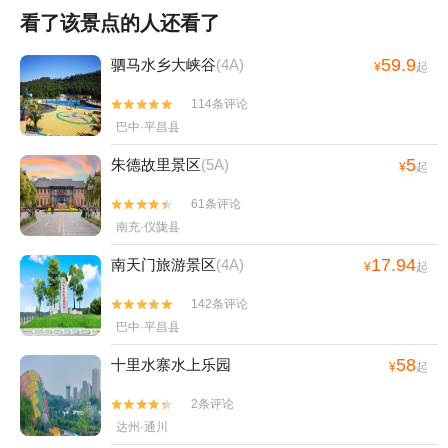
看了该景点的人还看了
59.9
驷马水乡大峡谷
(4A)
¥
起
114条评论


巴中·平昌县
5
朱德故里景区
(5A)
¥
起
61条评论


南充·仪陇县
17.94
南天门旅游景区
(4A)
¥
起
142条评论


巴中·平昌县
58
十里水寨水上乐园
¥
起
2条评论


达州·通川