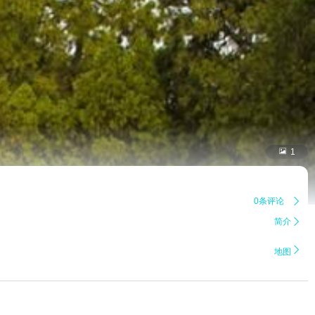

1
0条评论

简介


地图