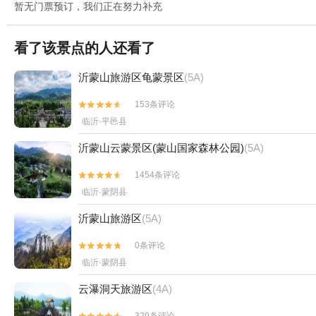
暂无门票预订，我们正在努力补充
看了该景点的人还看了
沂蒙山旅游区龟蒙景区
(5A)
153条评论


临沂·平邑县
沂蒙山云蒙景区(蒙山国家森林公园)
(5A)
1454条评论


临沂·蒙阴县
沂蒙山旅游区
(5A)
0条评论


临沂·蒙阴县
云瀑洞天旅游区
(4A)