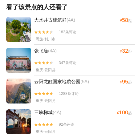
看了该景点的人还看了
58
大水井古建筑群
(4A)
¥
起
182条评论


恩施·利川市
32
张飞庙
(4A)
¥
起
347条评论


重庆·云阳县
95
云阳龙缸国家地质公园
(5A)
¥
起
1288条评论


重庆·云阳县
100
三峡梯城
(4A)
¥
起
92条评论


重庆·云阳县