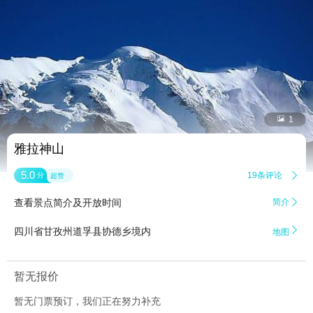


1
雅拉神山
5.0
19条评论

分
超赞
查看景点简介及开放时间
简介


四川省甘孜州道孚县协德乡境内
地图
暂无报价
暂无门票预订，我们正在努力补充