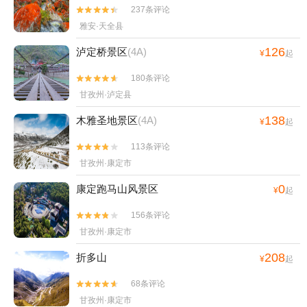
237条评论


雅安·天全县
126
泸定桥景区
(4A)
¥
起
180条评论


甘孜州·泸定县
138
木雅圣地景区
(4A)
¥
起
113条评论


甘孜州·康定市
0
康定跑马山风景区
¥
起
156条评论


甘孜州·康定市
208
折多山
¥
起
68条评论


甘孜州·康定市