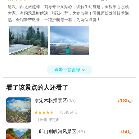
这次川西之旅超棒！刘导专业又贴心，讲解生动有趣，全程细心照顾
大家。有问题及时解决，强烈推荐，为她点赞！司机师傅驾驶技术娴
熟，全程辛苦敬业，平稳护航每一程，为两位点赞！
查看全部点评

看了该景点的人还看了
185
康定木格措景区
(4A)
¥
起
786条评论


甘孜州·康定市
50
二郎山喇叭河风景区
(4A)
¥
起