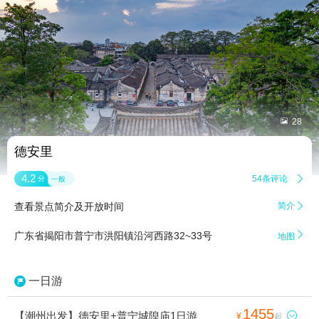


28
德安里
4.2
54条评论

分
一般
查看景点简介及开放时间
简介


广东省揭阳市普宁市洪阳镇沿河西路32~33号
地图
一日游
1455
【潮州出发】德安里+普宁城隍庙1日游

¥
起