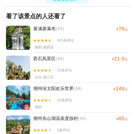
看了该景点的人还看了
78
黄满寨瀑布
(4A)
¥
起
405条评论


揭阳·揭西县
21.9
礐石风景区
(4A)
¥
起
32条评论


汕头·濠江区
148
潮州绿太阳欢乐世界
(4A)
¥
起
42条评论


潮州
85
潮州东山湖温泉度假村
(4A)
¥
起
2条评论

