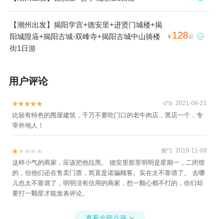
【潮州出发】揭阳学宫+德安里+进贤门城楼+揭
128
阳城隍庙+揭阳古城-双峰寺+揭阳古城中山骑楼

¥
起
街1日游
用户评论
o*p 2021-08-21


比较有特色的围屋建筑，千万不要吃门口的老牛肉店，黑店一个，专
宰外地人！
施*1 2019-11-09


这样小气的商家，应该把他拉黑。 德安里那里明明是星期一，二闭馆
的，但他们还在售卖门票，简直是诓骗顾客。实在太不靠谱了。 去哪
儿也太不靠谱了，明明没有信用的商家，想一颗心都不打的，你们却
要打一颗星才能发表评论。
查看全部点评
