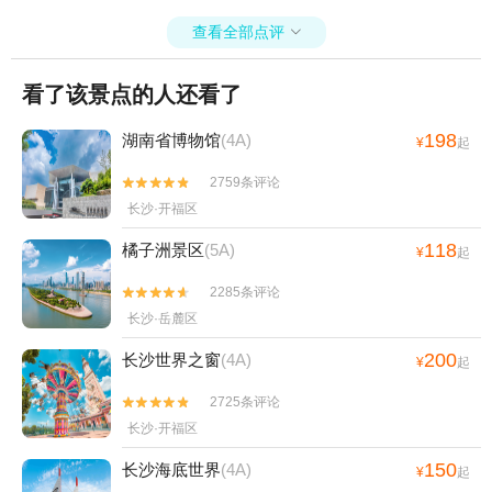
查看全部点评

看了该景点的人还看了
198
湖南省博物馆
(4A)
¥
起
2759条评论


长沙·开福区
118
橘子洲景区
(5A)
¥
起
2285条评论


长沙·岳麓区
200
长沙世界之窗
(4A)
¥
起
2725条评论


长沙·开福区
150
长沙海底世界
(4A)
¥
起