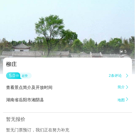


5
柳庄
5.0
2条评论

分
超赞
查看景点简介及开放时间
简介


湖南省岳阳市湘阴县
地图
暂无报价
暂无门票预订，我们正在努力补充