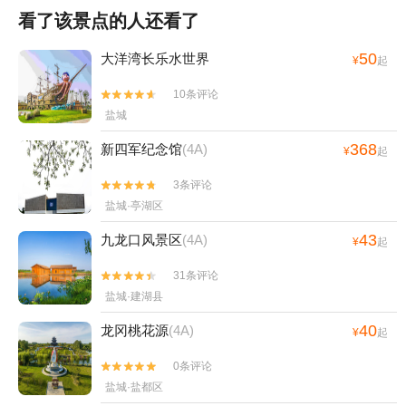
看了该景点的人还看了
50
大洋湾长乐水世界
¥
起
10条评论


盐城
368
新四军纪念馆
(4A)
¥
起
3条评论


盐城·亭湖区
43
九龙口风景区
(4A)
¥
起
31条评论


盐城·建湖县
40
龙冈桃花源
(4A)
¥
起
0条评论


盐城·盐都区