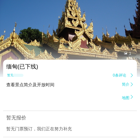


1
缅甸(已下线)
0条评论

暂无点评
查看景点简介及开放时间
简介


地图
暂无报价
暂无门票预订，我们正在努力补充