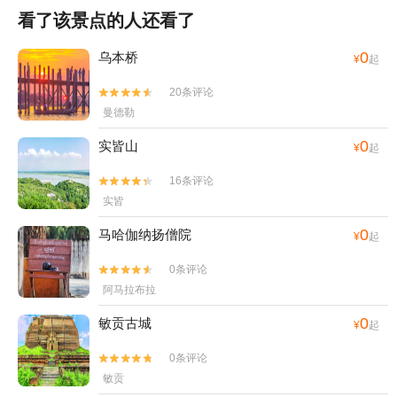
看了该景点的人还看了
0
乌本桥
¥
起
20条评论


曼德勒
0
实皆山
¥
起
16条评论


实皆
0
马哈伽纳扬僧院
¥
起
0条评论


阿马拉布拉
0
敏贡古城
¥
起
0条评论


敏贡