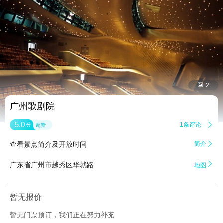


2
广州歌剧院
5.0
1条评论

分
超赞
查看景点简介及开放时间
简介


广东省广州市越秀区华就路
地图
暂无报价
暂无门票预订，我们正在努力补充