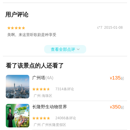
用户评论
c*7 2015-01-08


美啊。来这里听歌剧是种享受
查看全部点评

看了该景点的人还看了
135
广州塔
(4A)
¥
起
7314条评论


广州·海珠区
350
长隆野生动物世界
¥
起
24066条评论


广州·广州长隆度假区