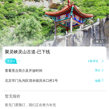


12
聚灵峡灵山古道-已下线
3.0
2条评论

分
查看景点简介及开放时间
简介


北京市门头沟区清水镇洪水口村1号
地图
暂无报价
暂无门票预订，我们正在努力补充