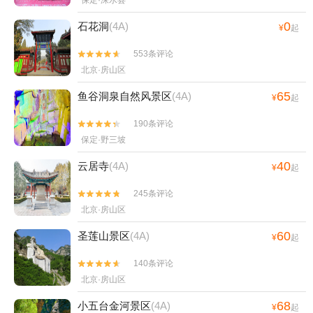
保定·涞水县
0
石花洞
(4A)
¥
起
553条评论


北京·房山区
65
鱼谷洞泉自然风景区
(4A)
¥
起
190条评论


保定·野三坡
40
云居寺
(4A)
¥
起
245条评论


北京·房山区
60
圣莲山景区
(4A)
¥
起
140条评论


北京·房山区
68
小五台金河景区
(4A)
¥
起