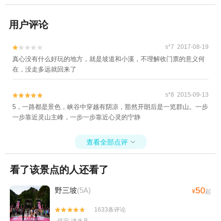
用户评论
s*7 2017-08-19


真心没有什么好玩的地方，就是坡道和小溪，不理解收门票的意义何
在，没走多远就回来了
s*8 2015-09-13


5，一路都是景色，峡谷中穿越有阴凉，豁然开朗后是一览群山。一步
一步靠近灵山主峰，一步一步靠近心灵的宁静
查看全部点评

看了该景点的人还看了
50
野三坡
(5A)
¥
起
1633条评论

