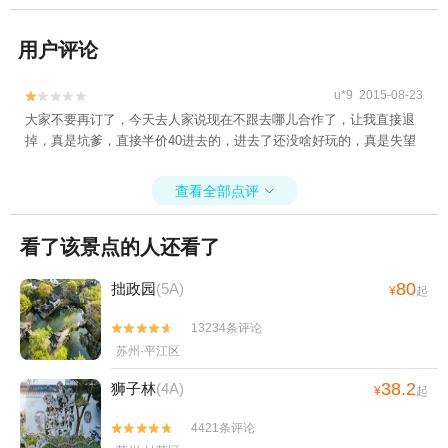
用户评论
u*9 2015-08-23


大家不要再订了，今天去人家说现在不跟去哪儿合作了，让我直接退
掉，真是坑爹，直接半价40进去的，进去了还没啥好玩的，真是失望
查看全部点评

看了该景点的人还看了
80
拙政园
(5A)
¥
起
13234条评论


苏州·平江区
38.2
狮子林
(4A)
¥
起
4421条评论

