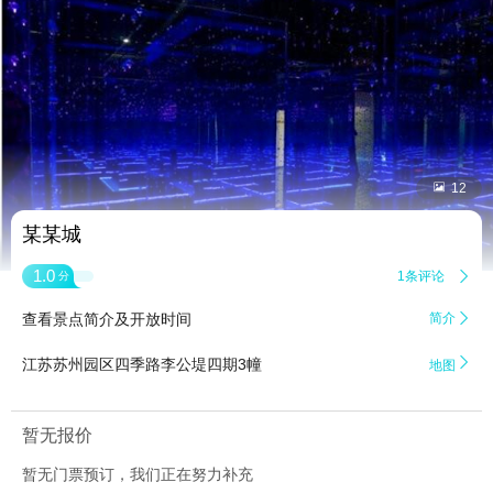


12
某某城
1.0
1条评论

分
查看景点简介及开放时间
简介


江苏苏州园区四季路李公堤四期3幢
地图
暂无报价
暂无门票预订，我们正在努力补充