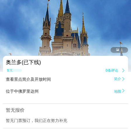


1
奥兰多(已下线)
0条评论

暂无点评
查看景点简介及开放时间
简介


位于中佛罗里达州
地图
暂无报价
暂无门票预订，我们正在努力补充