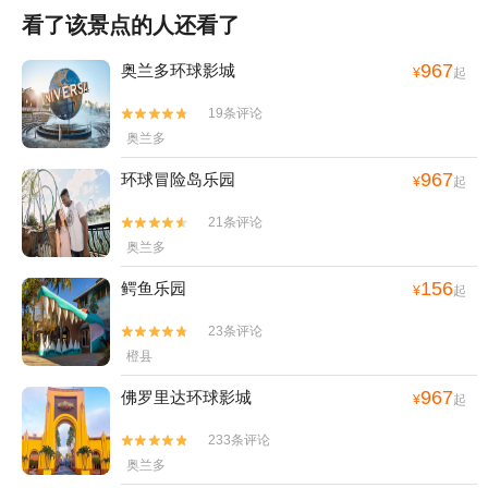
看了该景点的人还看了
967
奥兰多环球影城
¥
起
19条评论


奥兰多
967
环球冒险岛乐园
¥
起
21条评论


奥兰多
156
鳄鱼乐园
¥
起
23条评论


橙县
967
佛罗里达环球影城
¥
起
233条评论


奥兰多