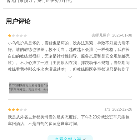
暂无门票预订，我们正在努力补充
用户评论
去哪儿用户 2026-01-08


小乌龟护具是坏的，雪鞋也是坏的，没办法系紧，导致不好发力滑不
好。请的教练也很差，教不明白，越教越不会滑（一样价格，我在长
白山的教练就很好，无论是针对性指导、服务态度和是安全规范都完
胜）。不小心摔了一跤（主要原因在我，摔跤动作不规范，当然期间
教练看我摔那么多次也没说过啥），但教练跟医务室都说只是拉伤了
筋，无大碍。我实在疼痛难忍就自己马上去了医院，粉碎骨折。滑雪

有风险，受伤我能接受，也没有追究雪场责任的意思。只是对比接触
过的几个雪场，这个是我碰到最不专业的，方方面面都有不完善的地
方。我以后还会继续滑雪，但绝对不会再来梦都美。
a*3 2022-12-26


我是从外省去梦都美滑雪的服务态度好。下午3:20分就没班车只能包
车回酒店。不是自驾的多留意班车时间。
查看全部点评
