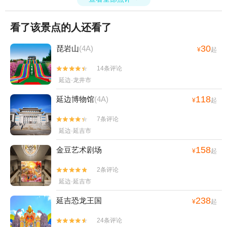
看了该景点的人还看了
30
琵岩山
(4A)
¥
起
14条评论


延边·龙井市
118
延边博物馆
(4A)
¥
起
7条评论


延边·延吉市
158
金豆艺术剧场
¥
起
2条评论


延边·延吉市
238
延吉恐龙王国
¥
起
24条评论

