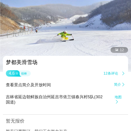


12
梦都美滑雪场
4.6
12条评论

分
很棒
查看景点简介及开放时间
简介

吉林省延边朝鲜族自治州延吉市依兰镇春兴村5队(302
地图
国道)

暂无报价