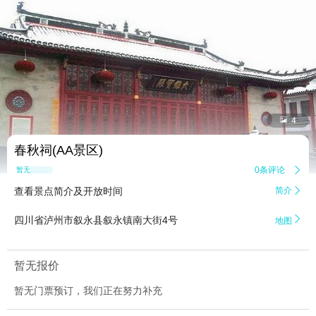


4
春秋祠(AA景区)
0条评论

暂无点评
查看景点简介及开放时间
简介


四川省泸州市叙永县叙永镇南大街4号
地图
暂无报价
暂无门票预订，我们正在努力补充