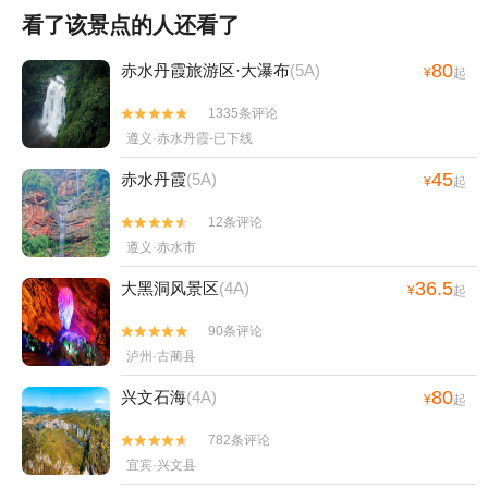
看了该景点的人还看了
80
赤水丹霞旅游区·大瀑布
(5A)
¥
起
1335条评论


遵义·赤水丹霞-已下线
45
赤水丹霞
(5A)
¥
起
12条评论


遵义·赤水市
36.5
大黑洞风景区
(4A)
¥
起
90条评论


泸州·古蔺县
80
兴文石海
(4A)
¥
起
782条评论


宜宾·兴文县